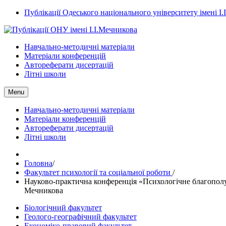
Публікації Одеського національного університету імені І
Навчально-методичні матеріали
Матеріали конференцій
Автореферати дисертацій
Літні школи
Menu
Навчально-методичні матеріали
Матеріали конференцій
Автореферати дисертацій
Літні школи
Головна
/
Факультет психології та соціальної роботи
/
Науково-практична конференція «Психологічне благополучч
Мечникова
Біологічний факультет
Геолого-географічний факультет
Економіко-правовий факультет