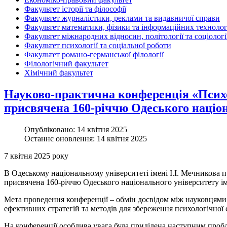
Факультет історії та філософії
Факультет журналістики, реклами та видавничої справи
Факультет математики, фізики та інформаційних технолог
Факультет міжнародних відносин, політології та соціологі
Факультет психології та соціальної роботи
Факультет романо-германської філології
Філологічний факультет
Хімічний факультет
Науково-практична конференція «Психол
присвячена 160-річчю Одеського націон
Опубліковано: 14 квітня 2025
Останнє оновлення: 14 квітня 2025
7 квітня 2025 року
В Одеському національному університеті імені І.І. Мечникова 
присвячена 160-річчю Одеського національного університету ім
Мета проведення конференції – обмін досвідом між науковцями
ефективних стратегій та методів для збереження психологічної 
На конференції особлива увага була приділена наступним проб