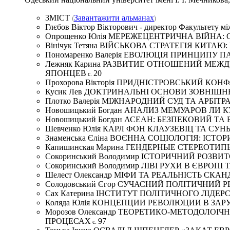
(
)
ЗМІСТ
Завантажити альманах
Глєбов Віктор Вікторович - директор Факультету м
Опрощенко Юлія МЕРЕЖЕЦЕНТРИЧНА ВІЙНА:
Вінічук Тетяна ВІЙСЬКОВА СТРАТЕГІЯ КИТ
Пономаренко Валерія ЕВОЛЮЦІЯ ПРИНЦИПУ 
Лежняк Карина РАЗВИТИЕ ОТНОШЕНИЙ МЕ
ЯПОНЦЕВ
20
с.
Прохорова Вікторія ПРИДНІСТРОВСЬКИЙ КОН
Кусик Лев ДОКТРИНАЛЬНІ ОСНОВИ ЗОВНІШНЬО
Плотко Валерія МІЖНАРОДНИЙ СУД ТА АРБІ
Новошицький Богдан АНАЛИЗ МЕМУАРОВ ЛИ КУ
Новошицький Богдан АСЕАН: БЕЗПЕКОВИЙ Т
Шевченко Юлія КАРЛ ФОН КЛАУЗЕВІЦ ТА СУ
Знаменська Єліна ВОЄННА СОЦІОЛОГІЯ: ІС
Капишинская Марина ГЕНДЕРНЫЕ СТЕРЕОТИ
Сокоринський Володимир ІСТОРИЧНИЙ РОЗВ
Сокоринський Володимир ЛІВІ РУХИ В ЄВРОПІ
Шелест Олександр МІФИ ТА РЕАЛЬНІСТЬ СК
Солодовський Єгор СУЧАСНИЙ ПОЛІТИЧНИЙ
Сах Катерина ІНСТИТУТ ПОЛІТИЧНОГО ЛІДЕ
Коляда Юлія КОНЦЕПЦИИ РЕВОЛЮЦИИ В ЗА
Морозов Олександр ТЕОРЕТИКО-МЕТОДОЛО
ПРОЦЕСАХ
97
с.