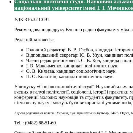
Соціально-політичні студії. Науковий альмана
національний університет імені І. І. Мечнико
УДК 316:32 С691
Рекомендовано до друку Вченою радою факультету міжнарод
Редакційна колегія:
Головний редактор: В. В. Глєбов, кандидат історичн
Відповідальний секретар: Ю. В. Узун, кандидат пол
Члени редакційної колегії: С. В. Коч, кандидат полі
І. В. Максименко, кандидат політичних наук,
О. В. Князєва, кандидат соціологічних наук,
П. О. Колотвін, кандидат політичних наук.
У випуску «Соціально-політичні студії. Науковий альмана
вчених в галузі політології, соціології, історії і практ
конференції молодих науковців та студентів факультету, п
вітчизняну науку і можуть бути використані учнями шкіл,
Адреса редакційної колегії : Україна, вул. Французький бульвар, 24/26, Одеса, 
Tel. : (0482) 68-51-60
Одеський національний університет імені І. І. Мечникова