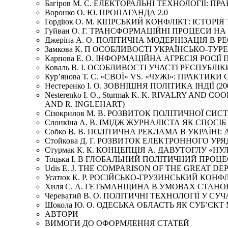
Багіров М. С. ЕЛЕКТОРАЛЬНІ ТЕХНОЛОГІЇ:
Воронко О. Ю. ПРОПАГАНДА 2.0
Гордіюк О. М. КІПРСЬКИЙ КОНФЛІКТ: ІСТОРІ
Гуйван О. Г. ТРАНСФОРМАЦІЙНІ ПРОЦЕСИ НА КУ
Джеріпа А. О. ПОЛІТИЧНА МОДЕРНІЗАЦІЯ В 
Замкова К. П ОСОБЛИВОСТІ УКРАЇНСЬКО-ТУРЕ
Карпова Е. О. ІНФОРМАЦІЙНА АГРЕСІЯ РОСІЇ П
Коваль В. І. ОСОБЛИВОСТІ УЧАСТІ РЕСПУБЛ
Кур’янова Т. С. «СВОЇ» VS. «ЧУЖІ»: ПРАК
Нестеренко І. О. ЗОВНІШНЯ ПОЛІТИКА ІНДІЇ (200
Nesterenko I. O., Sturmak K. K. RIVALRY A
AND R. INGLEHART)
Сізокрилов М. В. РОЗВИТОК ПОЛІТИЧНОЇ С
Слонкіна А. В. ІМІДЖ ЖУРНАЛІСТА ЯК СПО
Собко В. В. ПОЛІТИЧНА РЕКЛАМА В УКРАЇНІ
Стойкова Д. Г. РОЗВИТОК ЕЛЕКТРОННОГО УР
Стурмак К. К. КОНЦЕПЦІЯ А. ДАВУТОГЛУ «
Тоцька І. В ГЛОБАЛЬНИЙ ПОЛІТИЧНИЙ ПРОЦ
Udis E. J. THE COMPARISON OF THE GREAT 
Усатюк К. Р. РОСІЙСЬКО-ГРУЗИНСЬКИЙ КОНФЛ
Хиля С. А. ГЕТЬМАНЩИНА В УМОВАХ СТАН
Череватий В. О. ПОЛІТИЧНІ ТЕХНОЛОГІЇ У СУ
Шокола Ю. О. ОДЕСЬКА ОБЛАСТЬ ЯК СУБ’ЄКТ 
АВТОРИ
ВИМОГИ ДО ОФОРМЛЕННЯ СТАТЕЙ