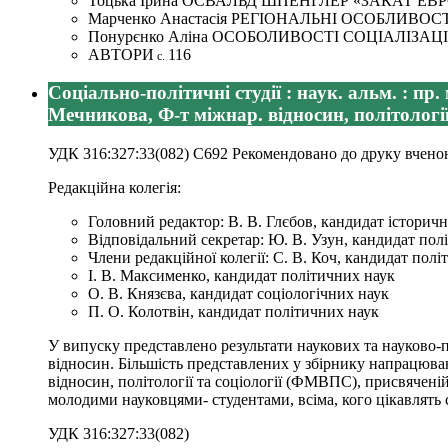
Тоцька Ірина ОСВАЛЬД ШПЕНГЛЕР «ЗАКАТ 
Марченко Анастасія РЕГІОНАЛЬНІ ОСОБЛИВО
Понурєнко Аліна ОСОБОЛИВОСТІ СОЦІАЛІЗАЦ
АВТОРИ
116
с.
Соціально-політичні студії : наук. альм. : пр.
Мечникова, Ф-т міжнар. відносин, політології та
УДК 316:327:33(082) С692 Рекомендовано до друку вченою 
Редакційна колегія:
Головний редактор: В. В. Глєбов, кандидат історич
Відповідальний секретар: Ю. В. Узун, кандидат пол
Члени редакційної колегії: С. В. Коч, кандидат пол
І. В. Максименко, кандидат політичних наук
О. В. Князєва, кандидат соціологічних наук
П. О. Колотвін, кандидат політичних наук
У випуску представлено результати наукових та науково-пр
відносин. Більшість представлених у збірнику напрацюва
відносин, політології та соціології (ФМВПС), присвячені
молодими науковцями- студентами, всіма, кого цікавлять 
УДК 316:327:33(082)