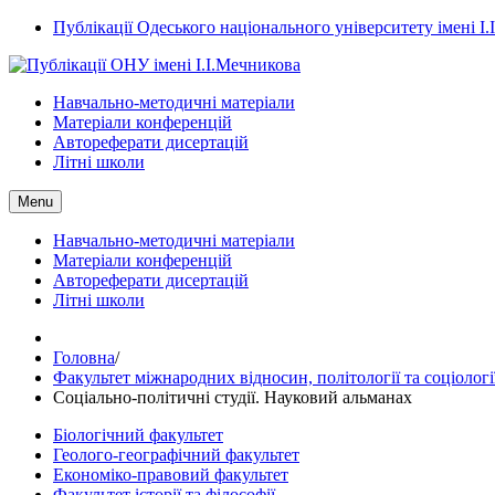
Публікації Одеського національного університету імені І
Навчально-методичні матеріали
Матеріали конференцій
Автореферати дисертацій
Літні школи
Menu
Навчально-методичні матеріали
Матеріали конференцій
Автореферати дисертацій
Літні школи
Головна
/
Факультет міжнародних відносин, політології та соціологі
Соціально-політичні студії. Науковий альманах
Біологічний факультет
Геолого-географічний факультет
Економіко-правовий факультет
Факультет історії та філософії