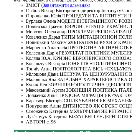
ЗМІСТ (
Завантажити альманах
)
Глєбов Віктор Вікторович -директор Інституту Со
Опрощенко Юлія ПРОЦЕДУРИ ТА ІНСТИТУТИ ІН
Бурлака Олена МОДЕЛІ ІНТЕГРАЦІЙНОГО Р
Полянська Дженні ЄВРОІНТЕГРАЦІЯ УКРАЇНИ: 
Морозов Олександр ПРОБЛЕМИ РЕГІОНАЛІЗАЦ
Коваленко Дарья ТИПЫ МИГРАЦИОННОЙ ПОЛИ
Новицький Максим УЛЬТРАПРАВІ РУХИ У КРАЇ
Марченко Анастасія ПРОТЕСТНА АКТИВНІСТЬ 
Колесник Дар’я РЕЗУЛЬТАТ ПОЛІТИКИ МУЛЬТИК
Коляда Ю.А. КРИЗИС ЕВРОПЕЙСКОГО СОЮЗ
Ковальчук Вікторія ПОНЯТТЯ «ПОЛІТИЧНІ І
Топчiу Анна ПОЛІТОЛОГІЧНА ВІСЬ «СХІД-УКР
Мілошова Діана ЦЕНЗУРА ТА ЦЕНЗУРУВАННЯ В 
Маловічко Яна ЗАГАЛЬНА ХАРАКТЕРИСТИКА 
Кусик Лев ЗОВНІШНЬОПОЛІТИЧНА ІДЕОЛОГІЯ СШ
Маковський Артем ЗОВНІШНЯ ПОЛІТИКА ІТАЛІЇ 
Долженко Лідія ТРУДОВА МІГРАЦІЯ ЯК ФАКТОР
Карагяур Вікторія СПІЛКУВАННЯ ЯК МЕХАНІ
Понуренко Аліна ДИТИНСТВО ЯК ОБ'ЄКТ СОЦ
Сіможенко Катерина МУЛЬТФІЛЬМ ЯК РЕТРАНС
Лук’янчук Катерина ВІЗУАЛЬНІ ГЕНДЕРНІ СТЕР
АВТОРИ с. 96