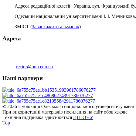
Адреса редакційної колегії : Україна, вул. Французький буль
Одеський національний університет імені І. І. Мечникова
ЗМІСТ (
Завантажити альманах
)
Адреса
вул. Дворянська, 2,Одеса, 65082
Тел. приймальної (38-048)723-52-54
Тел./факс (38-048)723-35-15
Email:
rector@onu.edu.ua
Наші партнери
© 2026 Публікації Одеського національного університету імені 
При використанні матеріалів посилання на сайт обов'язкове
Технічна підтримка здійснюється
ЦІТ ОНУ
Top