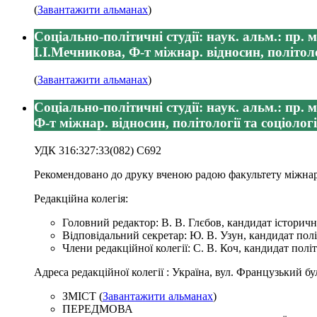
(
Завантажити альманах
)
Соціально-політичні студії: наук. альм.: пр. м
І.І.Мечникова, Ф-т міжнар. відносин, політології
(
Завантажити альманах
)
Соціально-політичні студії: наук. альм.: пр. 
Ф-т міжнар. відносин, політології та соціології
УДК 316:327:33(082) С692
Рекомендовано до друку вченою радою факультету міжнарод
Редакційна колегія:
Головний редактор: В. В. Глєбов, кандидат історич
Відповідальний секретар: Ю. В. Узун, кандидат пол
Члени редакційної колегії: С. В. Коч, кандидат пол
Адреса редакційної колегії : Україна, вул. Французький буль
ЗМІСТ (
Завантажити альманах
)
ПЕРЕДМОВА