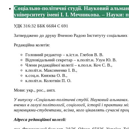
Соціально-політичні студії. Науковий альман
університету імені І. І. Мечникова. – Науки: по
УДК 316:32 ББК 66Я4 С 691
Затверджено до друку Вченою Радою Інституту соціальних на
Редакційна колегія:
Головний редактор – к.іст.н. Глебов В. В.
Відповідальний секретар – к.політ.н. Узун Ю. В.
Члени редакційної колегії – к.пол.н. Коч С. В.,
к.політ.н. Максименко І. В.,
к.соц.н. Князєва О. В.,
к.політ.н. Колотвін П. О.
Мови: укр., рос., англ.
У випуску «Соціально-політичні студії. Науковий альмана
вчених в галузі політології, соціології, історії і практик
науковцями-студентами, всіма, кого цікавлять сучасні про
Адреса редакційної колегії:
вул. Французький бульвар, 24/26, Одеса, 65026, Україна. Te