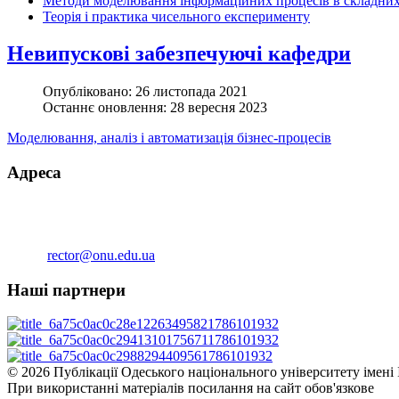
Методи моделювання інформаційних процесів в складних
Теорія і практика чисельного експерименту
Невипускові забезпечуючі кафедри
Опубліковано: 26 листопада 2021
Останнє оновлення: 28 вересня 2023
Моделювання, аналіз і автоматизація бізнес-процесів
Адреса
вул. Дворянська, 2,Одеса, 65082
Тел. приймальної (38-048)723-52-54
Тел./факс (38-048)723-35-15
Email:
rector@onu.edu.ua
Наші партнери
© 2026 Публікації Одеського національного університету імені 
При використанні матеріалів посилання на сайт обов'язкове